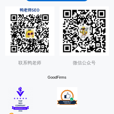
w
t
d
i
u
i
t
b
t
t
e
e
r
联系鸭老师
微信公众号
GoodFirms