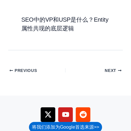
SEO中的VP和USP是什么？Entity
属性共现的底层逻辑
PREVIOUS
NEXT
X
Y
R
-
o
e
t
u
d
将我们添加为Google首选来源>>