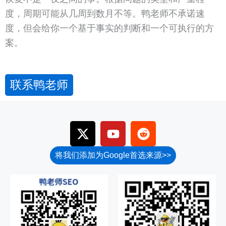
度，周期可能从几周到数月不等。鸭老师不承诺速
度，但会给你一个基于事实的判断和一个可执行的方
案。
联系鸭老师
X
Y
R
-
o
e
t
u
d
将我们添加为Google首选来源>>
w
t
d
i
u
i
t
b
t
t
e
e