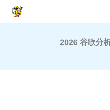
跳
至
内
容
2026 谷歌分