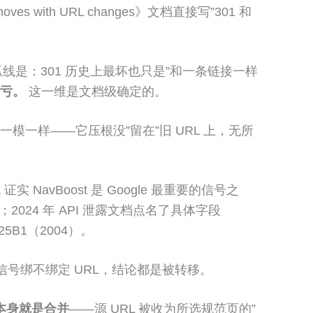
ves with URL changes》文档直接写”301 和
的弧线是：301 历史上最坏也只是”和一条链接一样
更亏。
这一维是文档级确定的。
模一样——它压根没”留在”旧 URL 上，无所
k 证实 NavBoost 是 Google 最重要的信号之
24 年 API 泄露文档点名了具体字段
25B1（2004）。
互信号绑不绑定 URL，结论都是被转移。
本身就是合并
——源 URL 被收为所选规范页的”