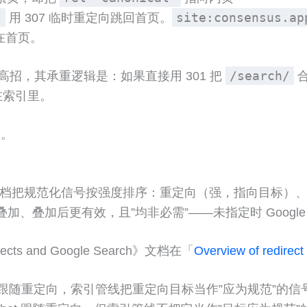
/
site:consensus.ap
用 307 临时重定向跳回首页。
在首页。
/search/
高招，其承重逻辑是：如果直接用 301 把
合
在索引里。
g。
ate URLs》文档把规范化信号按强度排序：重定向（强，指向目标）
以叠加、叠加后更有效，且”均非必需”——未指定时 Googl
s and Google Search》文档在「
Overview of redirect
bot 跟随重定向，索引管线把重定向目标当作”应为规范”