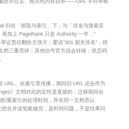
威合并过去、相关性内容自带——URL 字符串根
onical 归在「抓取与索引」下，与「排名与搜索呈
eRank 只是 Authority 一半，”
举证责任翻给主张方：要说”301 损失排名”，得
）、官方文档三重否掉；其他信号官方说会转移；状态码
。
新 URL、在索引里传播，期间旧 URL 还会作为
 changes》文档对此的定性是直接的：迁移期间会
重抓/重索引的处理时间，并在同一文档否认
 是在把合并这笔账做完，是时间问题，不是结果问