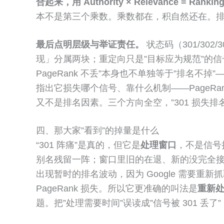
合起来，用 Authority × Relevance = Ran
本不是第三个乘数。乘数都在，积自然还在。排
最后点明层级与举证责任。
状态码（301/302
现」分属两块；重定向只是”目标应为规范”的信号，决定
PageRank 不丢”本身也不单独等于”排名
指出它损失哪个信号、靠什么机制——PageRan
又不是排名因素。三个方向全空，”301 损失
四、那大家”看到”的掉量是什么
“301 阵痛”是真的，但它是
处理窗口
，不是信号损
别名残留一阵；窗口里旧的在退、新的没完全接上，排名就
出现暂时的排名波动，因为 Google 需要
PageRank 损失。所以它更准确的叫法是
重新
题。把”处理需要时间”误读成”信号被 301 丢