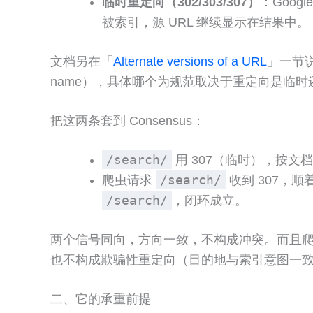
临时重定向（302/303/307）
：Goo
被索引，源 URL 继续显示在结果中。
文档另在「
Alternate versions of a URL
」一节说
name），具体哪个为规范取决于重定向是临时
把这两条套到 Consensus：
/search/
用 307（临时），按
/search/
爬虫请求
收到 307，顺
/search/
，闭环成立。
两个信号同向，方向一致，不构成冲突。而且爬虫与用户走
也不构成欺骗性重定向（目的地与索引意图一
二、它的承重前提