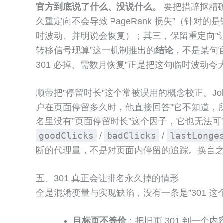
官方到底说了什么、没说什么。
要把措辞抠精确：
久重定向不会导致 PageRank 损失”（针
时波动、并明说会恢复）；其三，保留重定向”让 Go
转移信号现算”这一机制推出的
结论
，不是某句官
301 必掉、需数月恢复”正是把这句临时波动
顺带把”停留时长”这个常被误用的概念校正。John 
户在页面停留多久时，他直接回答”它不知道，所以没
名里没有”页面停留时长”这个因子，它也无法可
goodClicks
badClicks
lastLonge
/
/
断的代理量，不是对页面内停留的追踪。换言之
五、301 真正会让排名永久掉的情形
全是混淆变量与实现缺陷，没有一条是”301 这
目标页不等价
：把旧页 301 到一