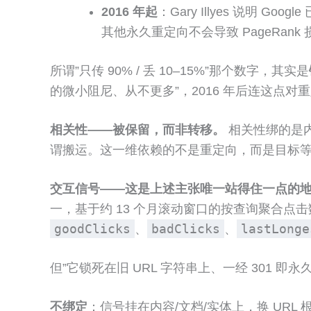
2016 年起
：Gary Illyes 说明 Goo
其他永久重定向不会导致 PageRank 
所谓”只传 90% / 丢 10–15%”那个数字，其实是
的微小阻尼、从不更多”，2016 年后连这点对
相关性——被保留，而非转移。
相关性绑的是内
谓搬运。这一维依赖的不是重定向，而是目标
交互信号——这是上述主张唯一站得住一点的地
一，基于约 13 个月滚动窗口的按查询聚合点击
goodClicks
badClicks
lastLonge
、
、
但”它锁死在旧 URL 字符串上、一经 301
不绑定
：信号挂在内容/文档/实体上，换 URL