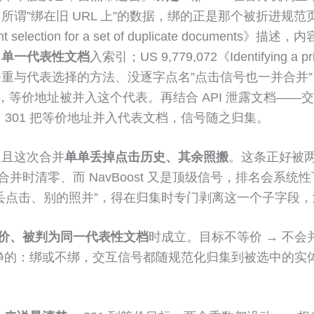
页归集；所谓”绑在旧 URL 上”的数据，绑的正是那个被折进规
ument selection for a set of duplicate d
出
单一代表性文档
入索引；US 9,779,072《Identifying a 
重与代表选择的方法、没逐字点名”点击信号也一并合并
，等价地址被并入这个代表。再结合 API 泄露文档—
301 把等价地址并入代表文档，信号随之归集。
、且这次合并
单单丢掉点击历史、其余照搬
。这条正好被两点排
并时清零、而 NavBoost 又是顶级信号，排名会系统性
丢点击、别的照并”，得在归集时专门剥离这一个子字段
价、被判为同一代表性文档
时成立。目标不等价 → 不会
干净的：绑或不绑，交互信号都随规范化归集到被选中的实