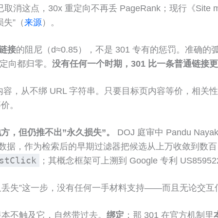
gle 已取消这点，30x 重定向不再丢 PageRank；现行《Site mo
损失”（
来源
）。
链接
的阻尼（d≈0.85），不是 301 专有的惩罚。准确
重定向都归零。
没有任何一个时期，301 比一条普通链接
容，从不绑 URL 字符串。只要目标页内容等价，相关性一
等价。
方，但仍推不出”永久损失”。
DOJ 庭审中 Pandu Naya
数据，作为检索后的早期过滤器把候选从上万收敛到数百；20
stClick
；其概念框架可上溯到 Google 专利 US85952
 即永久丢失”这一步，没有任何一手材料支持——而且无论交
 根本不触及它，自然带过去。
绑定
：那 301 在官方机制里