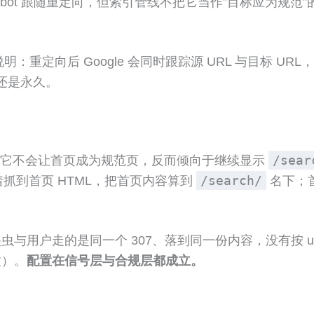
glebot 跟随重定向，但索引管线不把它当作”目标应为
明：重定向后 Google 会同时跟踪源 URL 与目标 URL，
还是永久。
/sear
文档它不会让首页成为规范页，反而倾向于继续显示
/search/
着抓到首页 HTML，把首页内容算到
名下；首
的是同一个 307、落到同一份内容，没有按 user-agen
致）。
配置在信号层与合规层都成立。