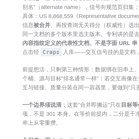
别名”（alternate name），信号向规范
具体：US 8,868,559《Representative doc
信息
被合并
、再按查询无关得分（权威性）选
同一文档的多个版本里选主版本。专利讲的是去
内容指纹定义的代表性文档、不是字面 URL 串
Craps
点击经
入库——交互信号挂的是文档，
前提想活，只剩第三种情形：数据绑在旧串上
个桶、源与目标”排名通常一样”：若交互画像在合
互与链接、质量分装在同一容器里，要做到”只
一个边界须说清
：这套”合并即搬运”只在
目标等
项，不是 301 本身。在等价前提内，二分是
串上从零重攒。