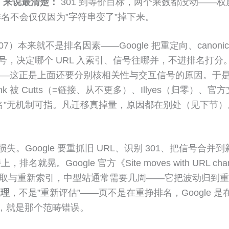
king 来说最清楚：
301 到等价目标，两个乘数都没动——权
名不会仅仅因为”字符串变了”掉下来。
/307）本来就不是排名因素——Google 把重定向、can
哪个 URL 入索引、信号往哪并，不进排名打分。再加上 Pag
不掉”——这正是上面还要分别核相关性与交互信号的原因。于是
k 被 Cutts（=链接、从不更多）、Illyes（归零
排名”无机制可指。凡迁移真掉量，原因都在别处（见下节）
失。Google 要重抓旧 URL、识别 301、把信号合并到
晃。Google 官方《Site moves with URL
重新抓取与重新索引，中型站通常需要几周——它把波动归到
处理
，不是”重新评估”——页不是在重挣排名，Google
了”，就是那个范畴错误。