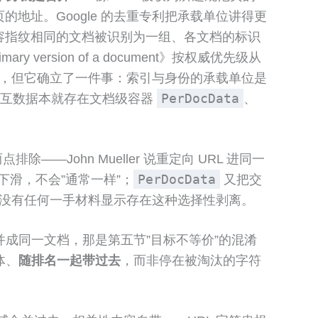
范页的地址。Google 的去重专利把承载单位讲得更
ocuments》描述，内容指纹相同的文档被识别为一组、各文档的标识
primary version of a document》按权威优先级从
”，但它确立了一件事：索引与身份的承载单位是
PerDocData
—交互数据本就存在文档级容器
、
除——John Mueller 说重定向 URL 进同一
PerDocData
下滑，不会”通常一样”；
又把交
，没有任何一手材料显示存在这种选择性剥离。
并成同一文档，那是第五节”目标不等价”的混淆
体、
随排名一起带过去
，而非停在被淘汰的字符