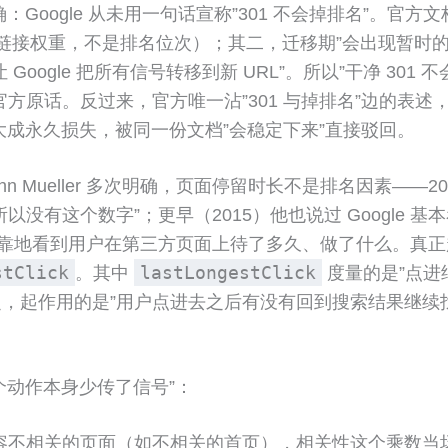
Google 从未用一句话宣称”301 不会掉排名”。官方
对的是链接权重，不是排名位次）；其二，迁移期”会出现暂
ogle 把所有信号转移到新 URL”。所以”干净 301 不
方原话。反过来，官方唯一沾”301 与掉排名”边的表述
夸大成永久损失，被同一份文档”会稳定下来”直接驳回。
Mueller 多次明确，页面停留时长不是排名因素——2022 
有这个数字”；更早（2015）他也说过 Google 基本
靠地看到用户在第三方页面上待了多久、做了什么。真正起
stClick
lastLongestClick
。其中
度量的是”点进
，起作用的是”用户点进去之后有没有回到搜索结果继续
个动作本身少传了信号”：
个内容不相关的页面（如不相关的首页），相关性这个乘数当