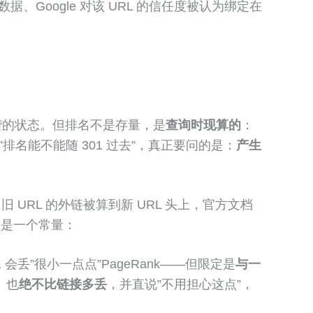
Google 对该 URL 的信任度被认为绑定在
重攒的状态。但排名不是存量，是
查询时现算的
：
”排名能不能随 301 过去”，真正要问的是：
产生
旧 URL 的外链被算到新 URL 头上，官方文档
不是一个常量：
1 会丢”很小一点点”PageRank——但限定是
与一
、也
绝不比链接多丢
，并直说”不用担心这点”，