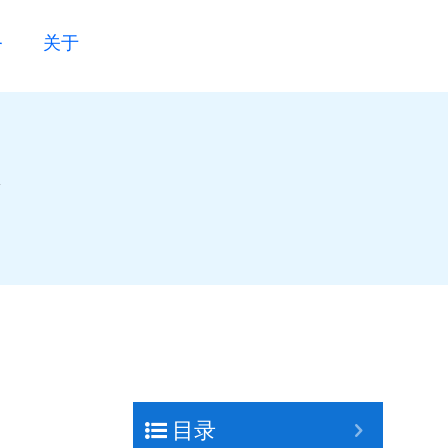
务
关于
目录