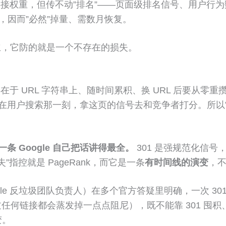
接权重，但传不动”排名”——页面级排名信号、用户行为数据、
期，因而”必然”掉量、需数月恢复。
立，它防的就是一个不存在的损失。
在于 URL 字符串上、随时间累积、换 URL 后要从零
”，而是在用户搜索那一刻，拿这页的信号去和竞争者打分。所以
一条 Google 自己把话讲得最全。
301 是强规范化信号，
”指控就是 PageRank，而它是一条
有时间线的演变
，
 Google 反垃圾团队负责人）在多个官方答疑里明确，一次 30
 经过任何链接都会蒸发掉一点点阻尼），既不能靠 301 囤积
变。