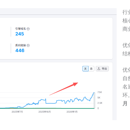
行
核
商
优
结
优
自
名
环
月