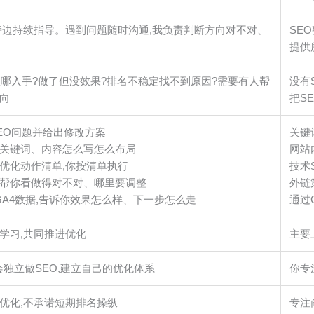
旁边持续指导。遇到问题随时沟通,我负责判断方向对不对、
SE
提供
从哪入手?做了但没效果?排名不稳定找不到原因?需要有人帮
没有
向
把S
EO问题并给出修改方案
关键
关键词、内容怎么写怎么布局
网站
优化动作清单,你按清单执行
技术
帮你看做得对不对、哪里要调整
外链
/GA4数据,告诉你效果怎么样、下一步怎么走
通过G
学习,共同推进优化
主要
会独立做SEO,建立自己的优化体系
你专
优化,不承诺短期排名操纵
专注