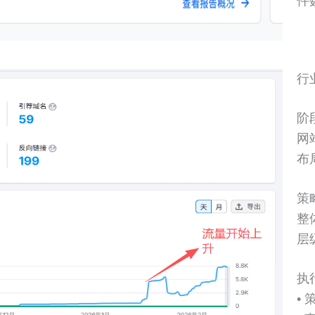
件
行
阶
网
布
策
整
层
执
•