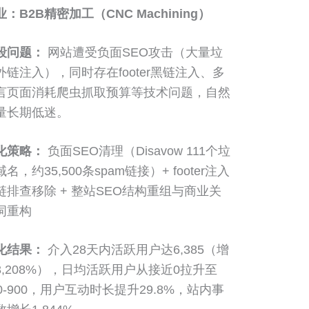
业：B2B精密加工（CNC Machining）
段问题：
网站遭受负面SEO攻击（大量垃
外链注入），同时存在footer黑链注入、多
言页面消耗爬虫抓取预算等技术问题，自然
量长期低迷。
化策略：
负面SEO清理（Disavow 111个垃
名，约35,500条spam链接）+ footer注入
链排查移除 + 整站SEO结构重组与商业关
词重构
化结果：
介入28天内活跃用户达6,385（增
3,208%），日均活跃用户从接近0拉升至
00-900，用户互动时长提升29.8%，站内事