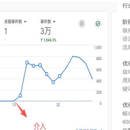
行
阶
圾
语
流
优
圾域
黑
键
优
幅
6